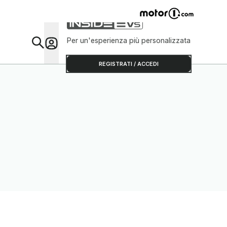
Per un'esperienza più personalizzata
Da Sap
REGISTRATI / ACCEDI