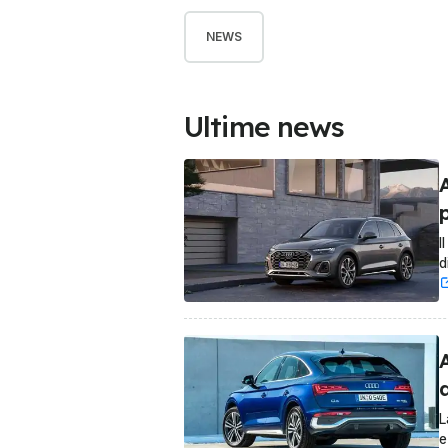
NEWS
Ultime news
A
I
d
A
L
e