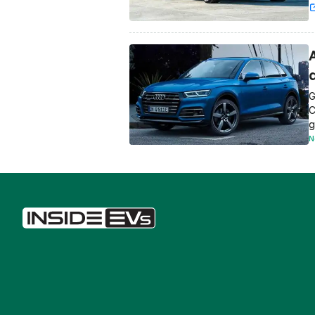
A
G
C
g
N