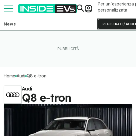
Per un'esperienza 
personalizzata
News
REGISTRATI / ACCE
Home
Audi
Q8 e-tron
Audi
Q8 e-tron