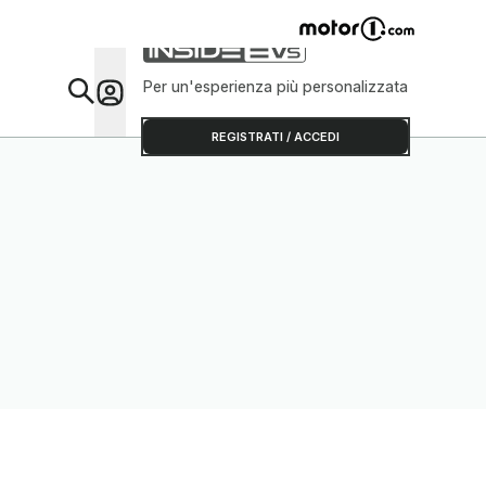
Per un'esperienza più personalizzata
Da Sap
REGISTRATI / ACCEDI