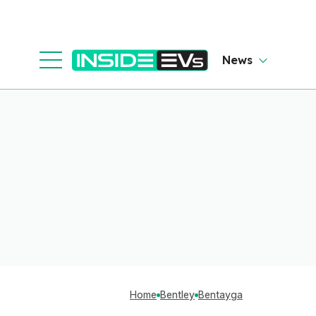
News
Home
Bentley
Bentayga