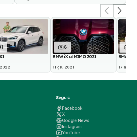
31
8
22
X1
BMW iX al MIMO 2021
BMW iX (
 2022
11 giu 2021
17 mar 2
Seguici
Facebook
X
Google News
Instagram
YouTube