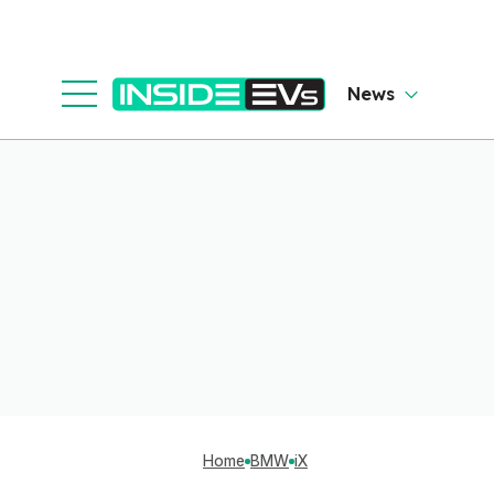
News
Home
BMW
iX