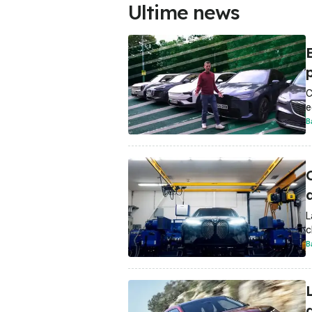
Ultime news
E
p
C
e
B
d
L
c
B