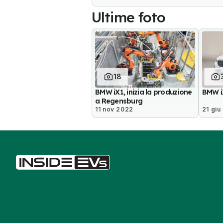
Ultime foto
18
BMW iX1, inizia la produzione
BMW i
a Regensburg
11 nov 2022
21 giu