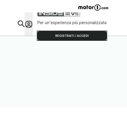
Per un'esperienza più personalizzata
Da Sap
REGISTRATI / ACCEDI