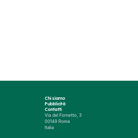
45
2021)
BMW iX
021
11 nov 2020
Chi siamo
Pubblicità
Contatti
Via del Fornetto, 3
00149 Roma
Italia