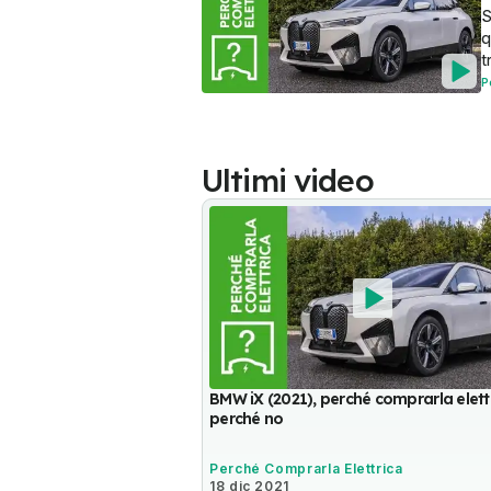
S
q
t
P
Ultimi video
BMW iX (2021), perché comprarla elett
perché no
Perché Comprarla Elettrica
18 dic 2021