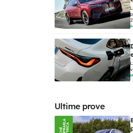
L
p
2
B
I
e
L
v
M
Ultime prove