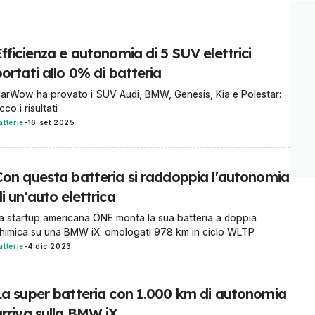
fficienza e autonomia di 5 SUV elettrici
ortati allo 0% di batteria
arWow ha provato i SUV Audi, BMW, Genesis, Kia e Polestar:
cco i risultati
atterie
-
16 set 2025
Con questa batteria si raddoppia l'autonomia
i un'auto elettrica
a startup americana ONE monta la sua batteria a doppia
himica su una BMW iX: omologati 978 km in ciclo WLTP
atterie
-
4 dic 2023
La super batteria con 1.000 km di autonomia
arriva sulla BMW iX