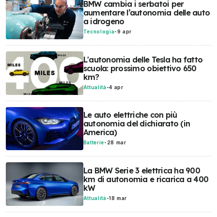
BMW cambia i serbatoi per
aumentare l’autonomia delle auto
a idrogeno
Tecnologia
-
9 apr
L'autonomia delle Tesla ha fatto
scuola: prossimo obiettivo 650
km?
Attualità
-
4 apr
Le auto elettriche con più
autonomia del dichiarato (in
America)
Batterie
-
28 mar
La BMW Serie 3 elettrica ha 900
km di autonomia e ricarica a 400
kW
Attualità
-
18 mar