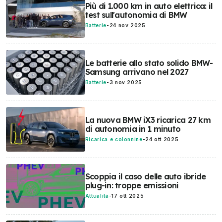
Più di 1.000 km in auto elettrica: il
test sull'autonomia di BMW
Batterie
-
24 nov 2025
Le batterie allo stato solido BMW-
Samsung arrivano nel 2027
Batterie
-
3 nov 2025
La nuova BMW iX3 ricarica 27 km
di autonomia in 1 minuto
Ricarica e colonnine
-
24 ott 2025
Scoppia il caso delle auto ibride
plug-in: troppe emissioni
Attualità
-
17 ott 2025