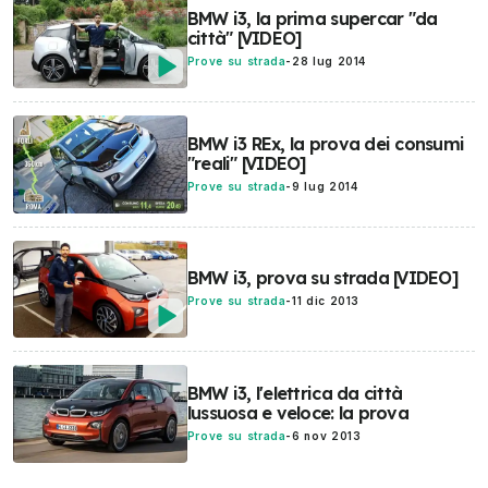
BMW i3, la prima supercar "da
città" [VIDEO]
Prove su strada
-
28 lug 2014
BMW i3 REx, la prova dei consumi
"reali" [VIDEO]
Prove su strada
-
9 lug 2014
BMW i3, prova su strada [VIDEO]
Prove su strada
-
11 dic 2013
BMW i3, l'elettrica da città
lussuosa e veloce: la prova
Prove su strada
-
6 nov 2013