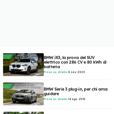
BMW iX3, la prova del SUV
elettrico con 286 CV e 80 kWh di
batteria
Prove su strada
-
6 nov 2020
BMW Serie 3 plug-in, per chi ama
guidare
Prove su strada
-
14 ago 2019