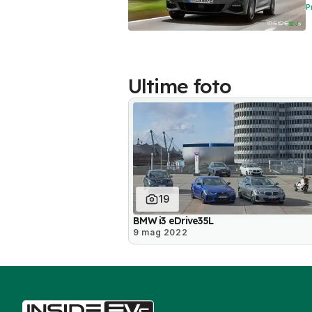
P
Ultime foto
19
BMW i3 eDrive35L
9 mag 2022