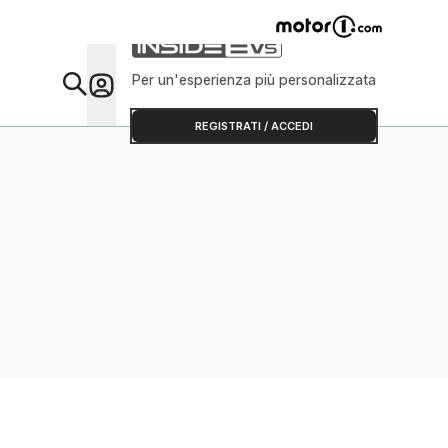
Per un'esperienza più personalizzata
Da Sap
REGISTRATI / ACCEDI