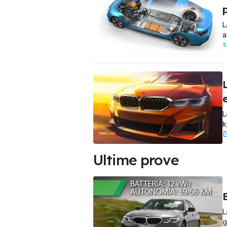
L
a
T
e
L
k
Ultime prove
L
g