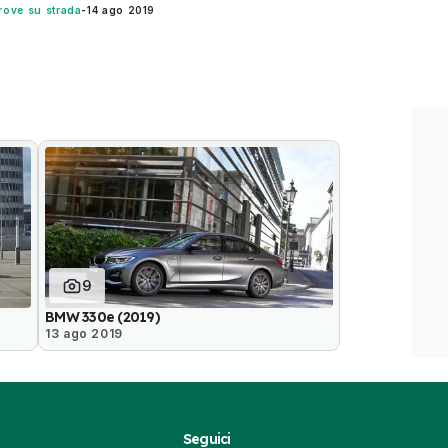
rove su strada
-
14 ago 2019
9
BMW 330e (2019)
13 ago 2019
Seguici