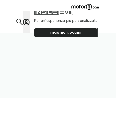
Per un'esperienza più personalizzata
Da Sap
REGISTRATI / ACCEDI