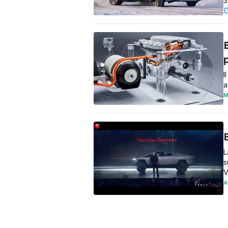
3
p
I
a
M
B
L
s
V
A