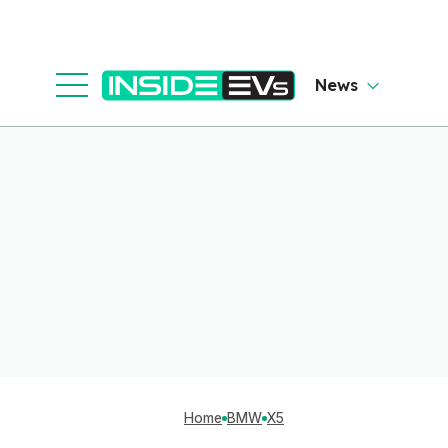
News
Home
BMW
X5