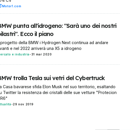
74 CV
Motor1.com
BMW punta all'idrogeno: "Sarà uno dei nostri
ilastri". Ecco il piano
l progetto della BMW i Hydrogen Next continua ad andare
vanti e nel 2022 arriverà una X5 a idrogeno
ercato e industria
-
31 mar 2020
MW trolla Tesla sui vetri del Cybertruck
a Casa bavarese sfida Elon Musk nel suo territorio, esaltando
u Twitter la resistenza dei cristalli delle sue vetture "Protecion
R6"
ttualità
-
29 nov 2019