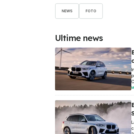
NEWS
FOTO
Ultime news
c
I
p
C
M
L
c