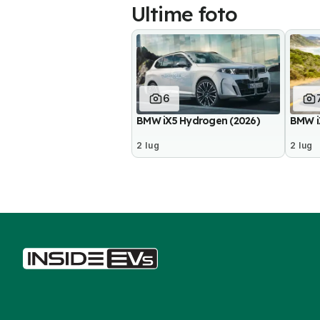
Ultime foto
6
BMW iX5 Hydrogen (2026)
BMW iX
2 lug
2 lug