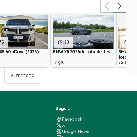
76
33
18
5 60 xDrive (2026)
BMW X5 2026: le foto dei test
BMW iX5 
foto uffic
17 giu
22 set 2
ALTRE FOTO
Seguici
Facebook
X
Google News