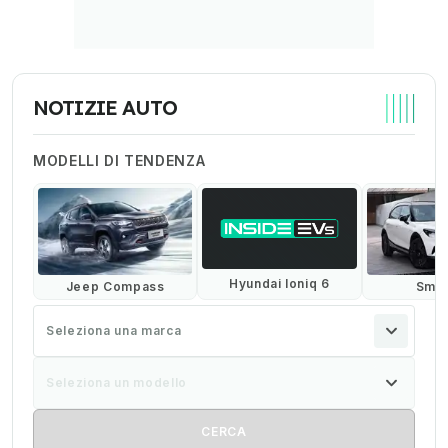
NOTIZIE AUTO
MODELLI DI TENDENZA
Hyundai Ioniq 6
Jeep Compass
Smar
Seleziona una marca
Seleziona un modello