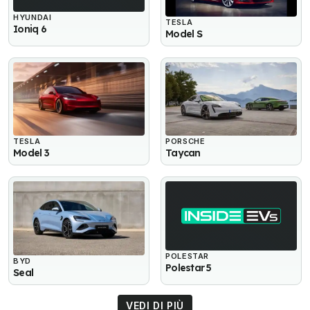
HYUNDAI
TESLA
Ioniq 6
Model S
TESLA
PORSCHE
Model 3
Taycan
POLESTAR
BYD
Polestar 5
Seal
VEDI DI PIÙ