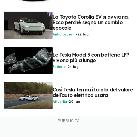
La Toyota Corolla EV si avvicina.
Ecco perché segna un cambio
epocale
Anticipazioni
-
29 lug
Le Tesla Model 3 con batterie LFP
vivono più a lungo
Batterie
-
24 lug
Così Tesla ferma il crollo del valore
dell’auto elettrica usata
Attualità
-
20 lug