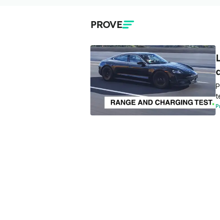
PROVE
a
P
t
P