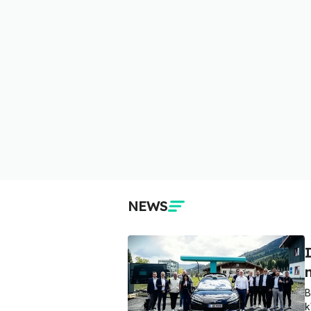
NEWS
I
B
k