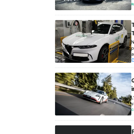
R
T
T
N
p
a
L
s
C