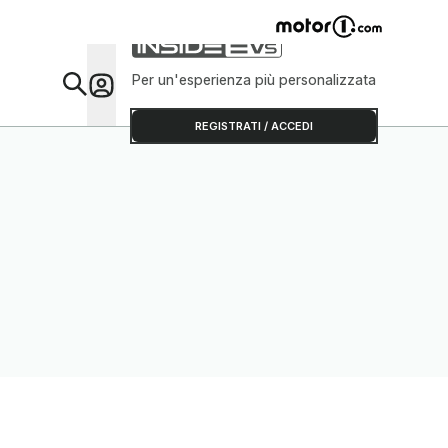
Per un'esperienza più personalizzata
Da Sap
REGISTRATI / ACCEDI