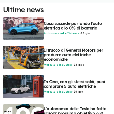
Ultime news
Cosa succede portando l'auto
elettrica allo 0% di batteria
Autonomia ed efficienza
-
28 giu
Il trucco di General Motors per
produrre auto elettriche
economiche
Mercato e industria
-
23 mag
In Cina, con gli stessi soldi, puoi
comprare 5 auto elettriche
Mercato e industria
-
29 apr
L'autonomia delle Tesla ha fatto
scuola: prossimo obiettivo 650