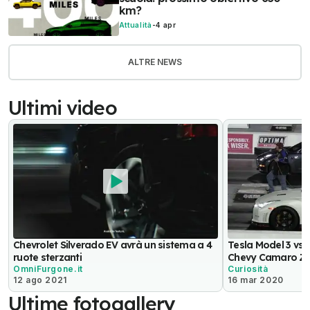
km?
Attualità
-
4 apr
ALTRE NEWS
Ultimi video
Chevrolet Silverado EV avrà un sistema a 4
Tesla Model 3 vs
ruote sterzanti
Chevy Camaro ZL1
OmniFurgone.it
Curiosità
12 ago 2021
16 mar 2020
Ultime fotogallery