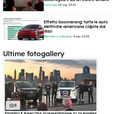
Curiosità
-
19 lug 2025
Effetto boomerang: tutte le auto
elettriche americane colpite dai
dazi
Mercato e industria
-
4 apr 2025
Ultime fotogallery
8
Faraday X Super One, la presentazione a Los Angeles