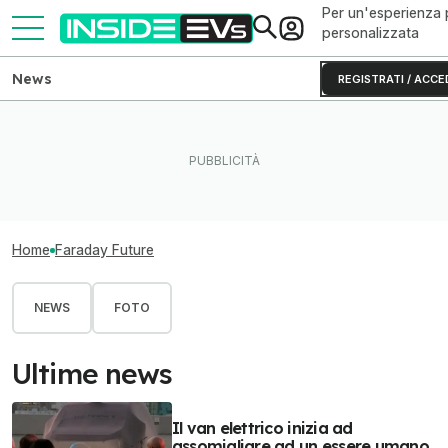
Per un'esperienza 
personalizzata
News
REGISTRATI / ACCE
Home
Faraday Future
NEWS
FOTO
Ultime news
Il van elettrico inizia ad
assomigliare ad un essere umano