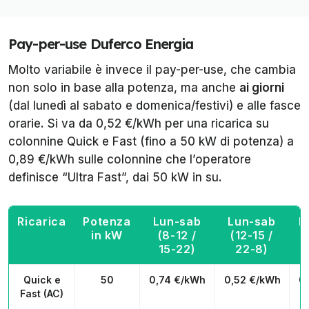
Pay-per-use Duferco Energia
Molto variabile è invece il pay-per-use, che cambia
non solo in base alla potenza, ma anche
ai giorni
(dal lunedì al sabato e domenica/festivi) e alle fasce
orarie. Si va da 0,52 €/kWh per una ricarica su
colonnine Quick e Fast (fino a 50 kW di potenza) a
0,89 €/kWh sulle colonnine che l’operatore
definisce “Ultra Fast”, dai 50 kW in su.
Ricarica
Potenza
Lun-sab
Lun-sab
D
in kW
(8-12 /
(12-15 /
15-22)
22-8)
Quick e
50
0,74 €/kWh
0,52 €/kWh
0
Fast (AC)