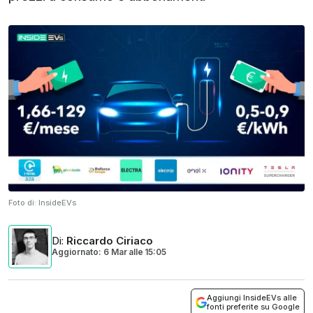
Foto di:
InsideEVs
Di
:
Riccardo Ciriaco
Aggiornato: 6 Mar
alle
15:05
Aggiungi InsideEVs alle
fonti preferite su Google