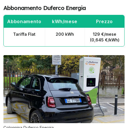
Abbonamento Duferco Energia
Abbonamento
kWh/mese
Prezzo
Tariffa Flat
200 kWh
129 €/mese
(0,645 €/kWh)
Colonnina Duferco Energia