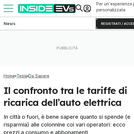
Per un'esperienza 
personalizzata
News
REGISTRATI / ACCE
L'autonomia reale del Rivian
Questa BMW si ricarica con
Ho guidato una 
R2 testato fino allo 0% di
il Sole e produce energia in
S originale (e 
batteria
più
invecchiata)
Home
Tesla
Da Sapere
Il confronto tra le tariffe di
ricarica dell’auto elettrica
In città o fuori, è bene sapere quanto si spende (e
risparmia) alle colonnine coi vari operatori: ecco
prezzi a consumo e abbonamenti