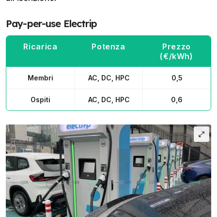
Pay-per-use Electrip
Ricarica
Potenza
Prezzo
(€/kWh)
Membri
AC, DC, HPC
0,5
Ospiti
AC, DC, HPC
0,6