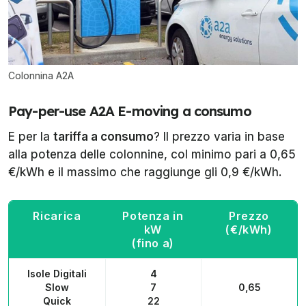
Colonnina A2A
Pay-per-use A2A E-moving a consumo
E per la
tariffa a consumo
? Il prezzo varia in base
alla potenza delle colonnine, col minimo pari a 0,65
€/kWh e il massimo che raggiunge gli 0,9 €/kWh.
Ricarica
Potenza in
Prezzo
kW
(€/kWh)
(fino a)
Isole Digitali
4
Slow
7
0,65
Quick
22