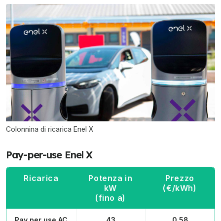
Colonnina di ricarica Enel X
Pay-per-use Enel X
Ricarica
Potenza in
Prezzo
kW
(€/kWh)
(fino a)
Pay per use AC
43
0,58