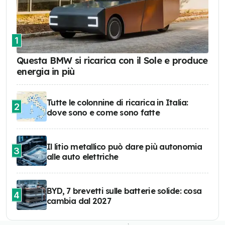
1
Questa BMW si ricarica con il Sole e produce
energia in più
Tutte le colonnine di ricarica in Italia:
2
dove sono e come sono fatte
Il litio metallico può dare più autonomia
3
alle auto elettriche
BYD, 7 brevetti sulle batterie solide: cosa
4
cambia dal 2027