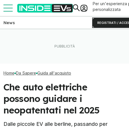
Per un'esperienza 
personalizzata
News
REGISTRATI / ACCE
Come capire se un'auto
Questa BMW si ricarica con
Le microcar elet
elettrica è affidabile? La
il Sole e produce energia in
economiche da
guida
più
senza incentivi
Home
Da Sapere
Guida all'acquisto
Che auto elettriche
possono guidare i
neopatentati nel 2025
Dalle piccole EV alle berline, passando per