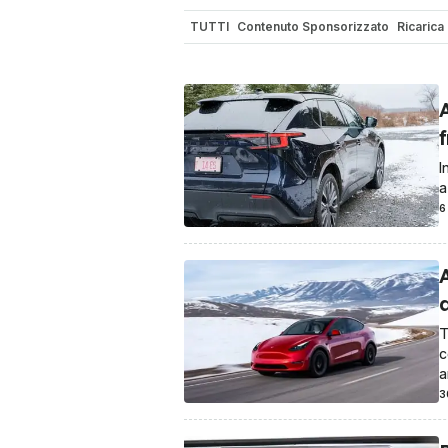
TUTTI
Contenuto Sponsorizzato
Ricarica
Electric Coach
A
I
a
6
A
T
c
a
3