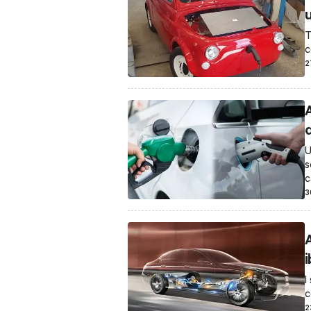
u
T
c
2
U
s
c
3
i
I
c
2