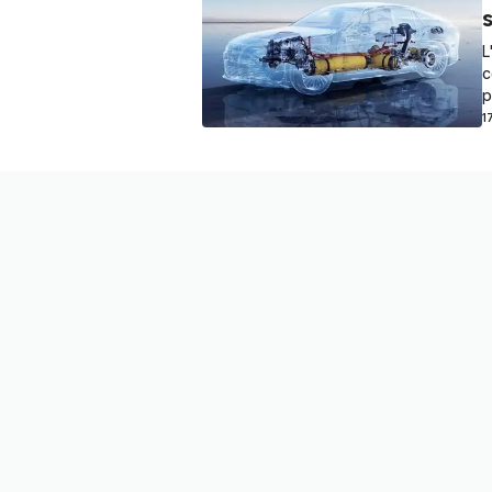
L
c
p
1