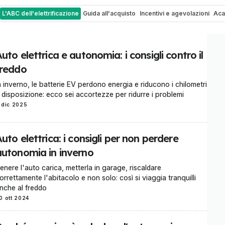
L'ABC dell'elettrificazione
Guida all'acquisto
Incentivi e agevolazioni
Ac
uto elettrica e autonomia: i consigli contro il
freddo
n inverno, le batterie EV perdono energia e riducono i chilometri
 disposizione: ecco sei accortezze per ridurre i problemi
 dic 2025
uto elettrica: i consigli per non perdere
autonomia in inverno
enere l'auto carica, metterla in garage, riscaldare
orrettamente l'abitacolo e non solo: così si viaggia tranquilli
nche al freddo
0 ott 2024