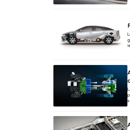
L
g
1
A
o
L
p
9
A