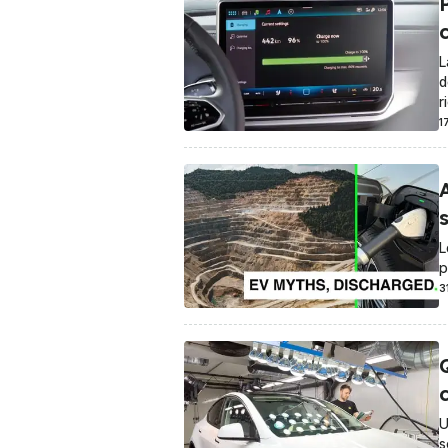
L
d
r
1
A
s
L
p
3
c
U
s