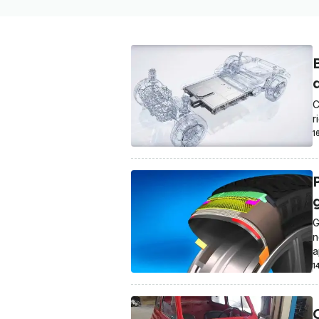
B
C
r
1
P
G
n
a
1