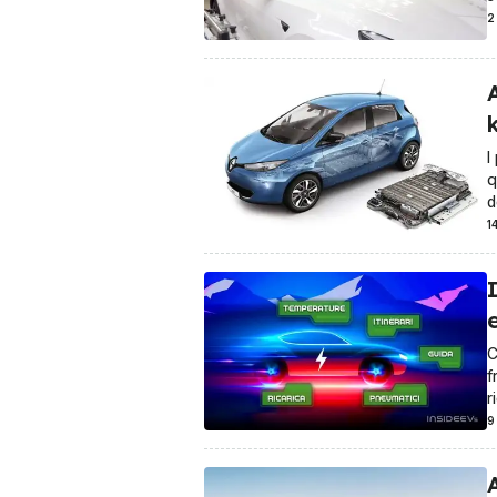
2
A
I
q
d
1
I
e
C
f
r
9