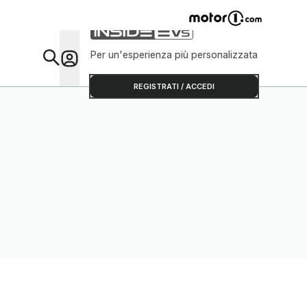
Per un'esperienza più personalizzata
Da Sap
REGISTRATI / ACCEDI