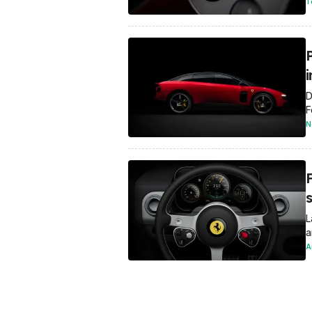
T
P
D
F
N
s
L
a
A