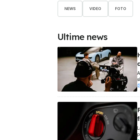
NEWS
VIDEO
FOTO
Ultime news
H
d
A
s
L
p