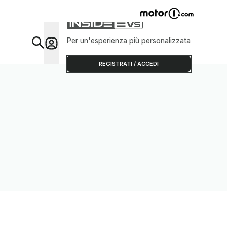
Per un'esperienza più personalizzata
Da Sap
REGISTRATI / ACCEDI