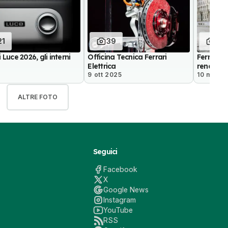
21
39
4
 Luce 2026, gli interni
Officina Tecnica Ferrari
Ferrari el
Elettrica
render d
9 ott 2025
10 mag 2
ALTRE FOTO
Seguici
Facebook
X
Google News
Instagram
YouTube
RSS