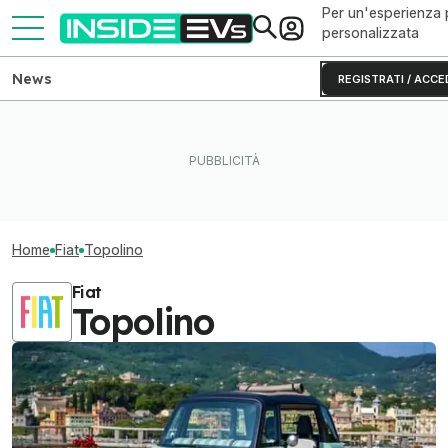
Per un'esperienza 
personalizzata
News
REGISTRATI / ACCE
Home
Fiat
Topolino
Fiat
Topolino