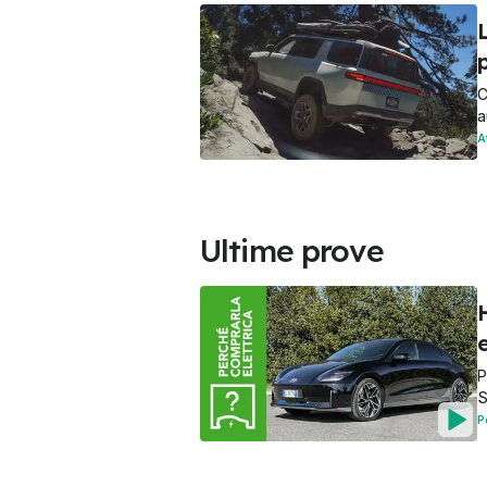
L
p
C
a
A
Ultime prove
e
P
S
P