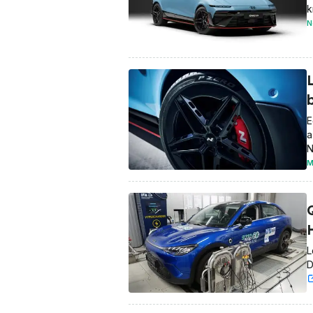
k
N
L
E
a
M
L
D