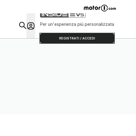
Per un'esperienza più personalizzata
Da Sap
REGISTRATI / ACCEDI