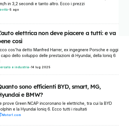
m/h in 3,2 secondi e tanto altro. Ecco i prezzi
ovità
-
5 ago
’auto elettrica non deve piacere a tutti: e va
bene così
cco cos'ha detto Manfred Harrer, ex ingegnere Porsche e oggi
 capo dello sviluppo delle prestazioni di Hyundai, della Ioniq 6
N
ercato e industria
-
14 lug 2025
Quanto sono efficienti BYD, smart, MG,
Hyundai e BMW?
e prove Green NCAP incoronano le elettriche, tra cui la BYD
olphin e la Hyundai Ioniq 6. Ecco tutti i risultati
Motor1.com