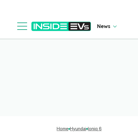
News
Home
Hyundai
Ioniq 6