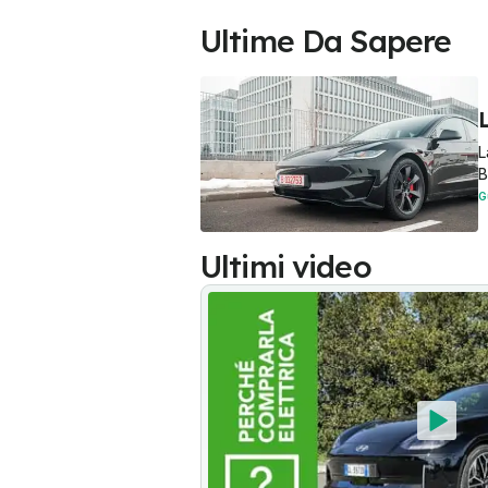
Ultime Da Sapere
L
L
B
G
Ultimi video