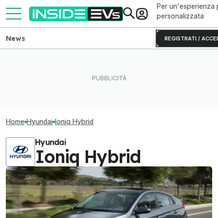
Per un'esperienza 
personalizzata
News
REGISTRATI / ACCE
Home
Hyundai
Ioniq Hybrid
Hyundai
Ioniq Hybrid