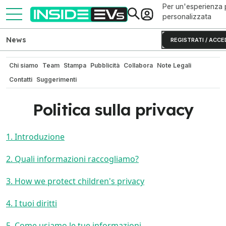
Per un'esperienza 
personalizzata
News
REGISTRATI / ACCE
Chi siamo
Team
Stampa
Pubblicità
Collabora
Note Legali
Contatti
Suggerimenti
Politica sulla privacy
1. Introduzione
2. Quali informazioni raccogliamo?
3. How we protect children's privacy
4. I tuoi diritti
5. Come usiamo le tue informazioni