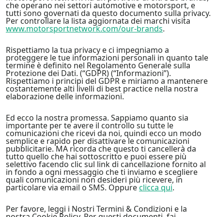
che operano nei settori automotive e motorsport, e
tutti sono governati da questo documento sulla privacy.
Per controllare la lista aggiornata dei marchi visita
www.motorsportnetwork.com/our-brands
.
Rispettiamo la tua privacy e ci impegniamo a
proteggere le tue informazioni personali in quanto tale
termine è definito nel Regolamento Generale sulla
Protezione dei Dati. (“GDPR) (“Informazioni”).
Rispettiamo i principi del GDPR e miriamo a mantenere
costantemente alti livelli di best practice nella nostra
elaborazione delle informazioni.
Ed ecco la nostra promessa. Sappiamo quanto sia
importante per te avere il controllo su tutte le
comunicazioni che ricevi da noi, quindi ecco un modo
semplice e rapido per disattivare le comunicazioni
pubblicitarie. MA ricorda che questo ti cancellerà da
tutto quello che hai sottoscritto e puoi essere più
selettivo facendo clic sul link di cancellazione fornito al
in fondo a ogni messaggio che ti inviamo e scegliere
quali comunicazioni non desideri più ricevere, in
particolare via email o SMS. Oppure
clicca qui
.
Per favore, leggi i Nostri Termini & Condizioni e la
nostra Cookie Policy. Per questi documenti, fai