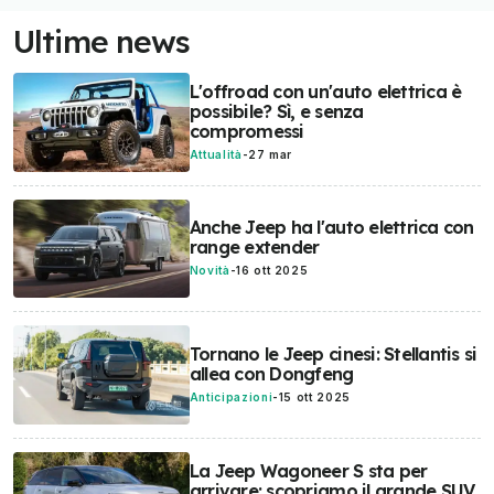
Ultime news
L'offroad con un'auto elettrica è
possibile? Sì, e senza
compromessi
Attualità
-
27 mar
Anche Jeep ha l'auto elettrica con
range extender
Novità
-
16 ott 2025
Tornano le Jeep cinesi: Stellantis si
allea con Dongfeng
Anticipazioni
-
15 ott 2025
La Jeep Wagoneer S sta per
arrivare: scopriamo il grande SUV