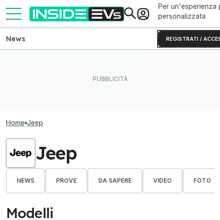
Per un'esperienza 
personalizzata
News
REGISTRATI / ACCE
Home
Jeep
Jeep
NEWS
PROVE
DA SAPERE
VIDEO
FOTO
Modelli