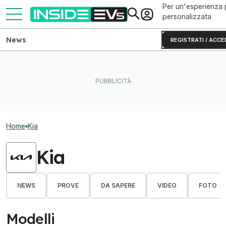
Per un'esperienza 
personalizzata
News
REGISTRATI / ACCE
Home
Kia
Kia
NEWS
PROVE
DA SAPERE
VIDEO
FOTO
Modelli