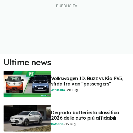
Ultime news
Volkswagen ID. Buzz vs Kia PV5,
sfida tra van "passengers"
Attualità
-
28 lug
Degrado batterie: la classifica
2026 delle auto più affidabili
Batterie
-
15 lug