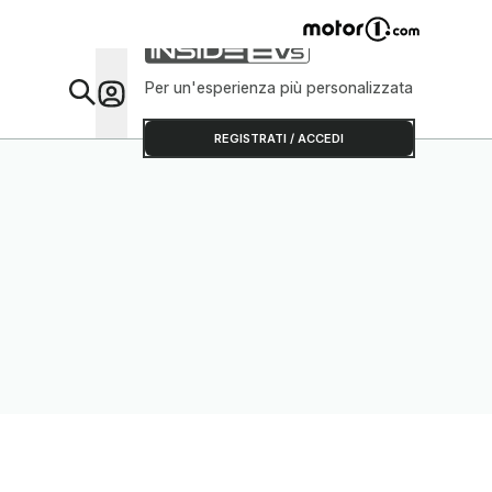
Per un'esperienza più personalizzata
Da Sap
REGISTRATI / ACCEDI