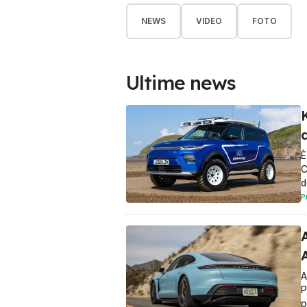
NEWS
VIDEO
FOTO
Ultime news
d
È
C
d
P
A
P
p