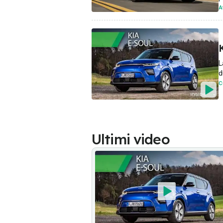
A
K
L
d
C
Ultimi video