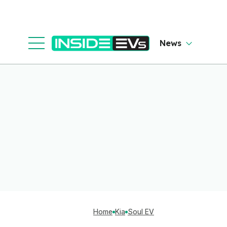
News
Home
Kia
Soul EV