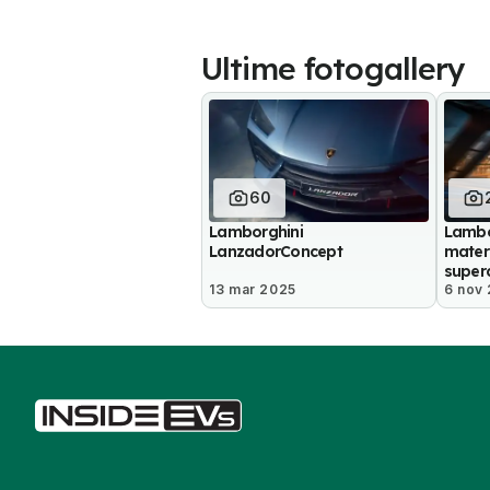
Ultime fotogallery
60
Lamborghini
Lambo
LanzadorConcept
materi
superc
13 mar 2025
6 nov