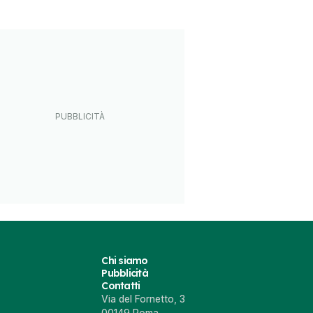
ini Terzo Millennio
019
Chi siamo
Pubblicità
Contatti
Via del Fornetto, 3
00149 Roma