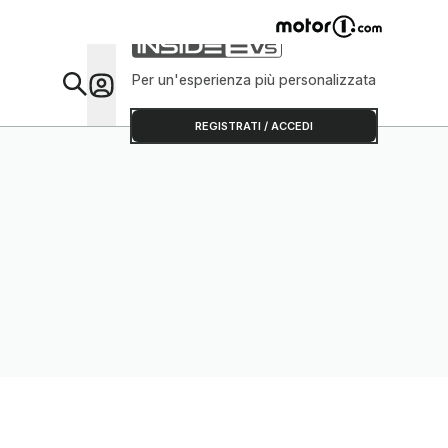
Per un'esperienza più personalizzata
Da Sap
REGISTRATI / ACCEDI