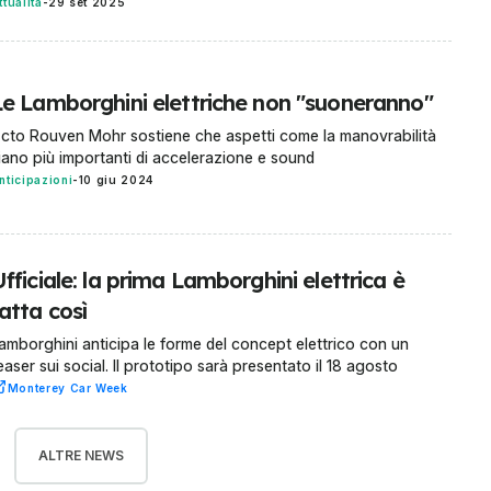
ttualità
-
29 set 2025
Le Lamborghini elettriche non "suoneranno"
l cto Rouven Mohr sostiene che aspetti come la manovrabilità
iano più importanti di accelerazione e sound
nticipazioni
-
10 giu 2024
fficiale: la prima Lamborghini elettrica è
atta così
amborghini anticipa le forme del concept elettrico con un
easer sui social. Il prototipo sarà presentato il 18 agosto
Monterey Car Week
ALTRE NEWS