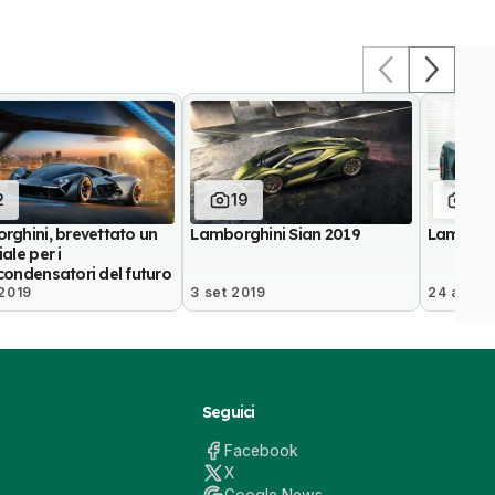
2
19
6
rghini, brevettato un
Lamborghini Sian 2019
Lamborgh
ale per i
ondensatori del futuro
 2019
3 set 2019
24 ago 2
Seguici
Facebook
X
Google News