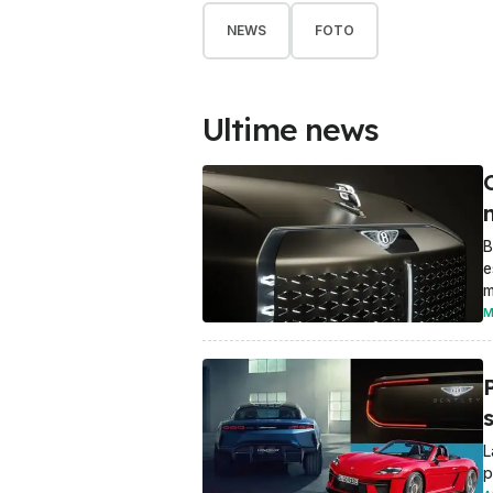
NEWS
FOTO
Ultime news
C
B
e
m
M
s
L
p