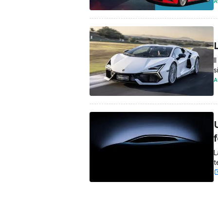
A
I
s
A
U
f
L
t