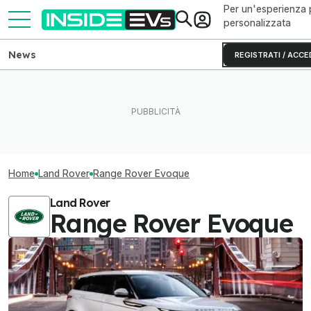
Per un'esperienza 
personalizzata
News
REGISTRATI / ACCE
Home
Land Rover
Range Rover Evoque
Land Rover
Range Rover Evoque