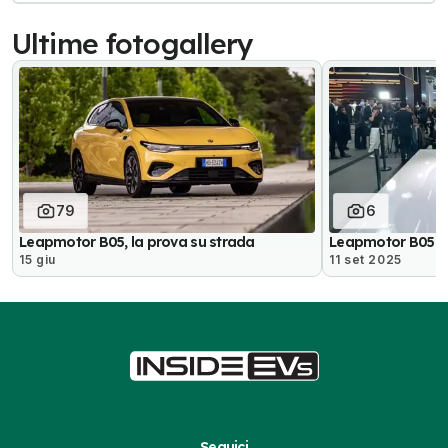
Ultime fotogallery
79
6
Leapmotor B05, la prova su strada
Leapmotor B05 al
15 giu
11 set 2025
Seguici