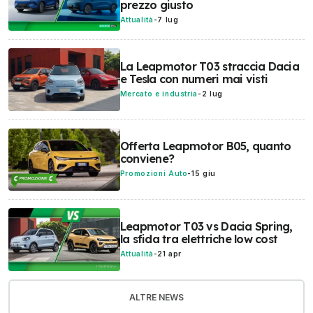
prezzo giusto
Attualità
-
7 lug
La Leapmotor T03 straccia Dacia
e Tesla con numeri mai visti
Mercato e industria
-
2 lug
Offerta Leapmotor B05, quanto
conviene?
Promozioni Auto
-
15 giu
Leapmotor T03 vs Dacia Spring,
la sfida tra elettriche low cost
Attualità
-
21 apr
ALTRE NEWS