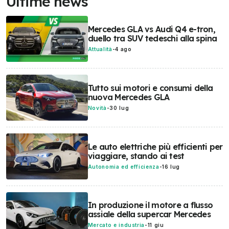
Ultime news
Mercedes GLA vs Audi Q4 e-tron,
duello tra SUV tedeschi alla spina
Attualità
-
4 ago
Tutto sui motori e consumi della
nuova Mercedes GLA
Novità
-
30 lug
Le auto elettriche più efficienti per
viaggiare, stando ai test
Autonomia ed efficienza
-
16 lug
In produzione il motore a flusso
assiale della supercar Mercedes
Mercato e industria
-
11 giu