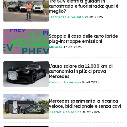
Tre SUV elettrici guidati in
autostrada e fuoristrada: qual è
meglio?
Esperienze al volante
-
21 ott 2025
Scoppia il caso delle auto ibride
plug-in: troppe emissioni
Attualità
-
17 ott 2025
L'auto solare da 12.000 km di
autonomia in più: ci prova
Mercedes
Prototipi & concept
-
14 ott 2025
Mercedes sperimenta la ricarica
veloce, bidirezionale e senza cavi
Ricarica e colonnine
-
9 ott 2025