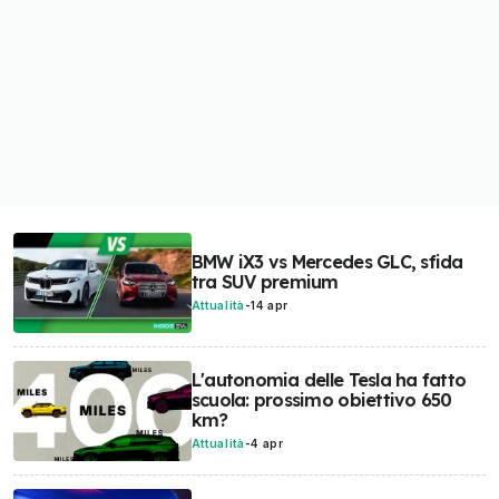
BMW iX3 vs Mercedes GLC, sfida
tra SUV premium
Attualità
-
14 apr
L'autonomia delle Tesla ha fatto
scuola: prossimo obiettivo 650
km?
Attualità
-
4 apr