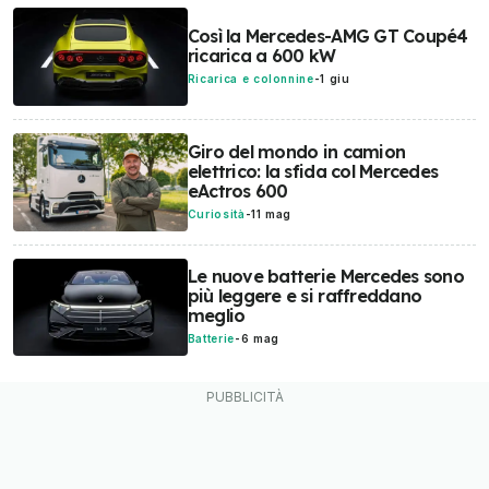
Così la Mercedes-AMG GT Coupé4
ricarica a 600 kW
Ricarica e colonnine
-
1 giu
Giro del mondo in camion
elettrico: la sfida col Mercedes
eActros 600
Curiosità
-
11 mag
Le nuove batterie Mercedes sono
più leggere e si raffreddano
meglio
Batterie
-
6 mag