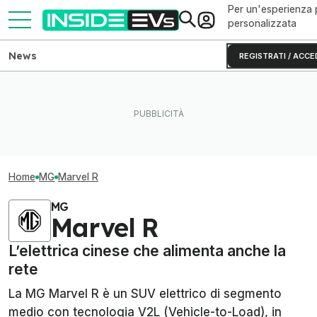
Per un'esperienza 
personalizzata
News
REGISTRATI / ACCE
Home
MG
Marvel R
MG
Marvel R
L’elettrica cinese che alimenta anche la
rete
La MG Marvel R è un SUV elettrico di segmento
medio con tecnologia V2L (Vehicle-to-Load), in