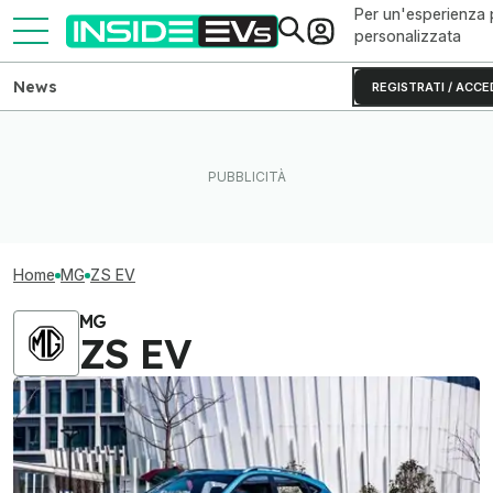
Per un'esperienza 
personalizzata
News
REGISTRATI / ACCE
Home
MG
ZS EV
MG
ZS EV