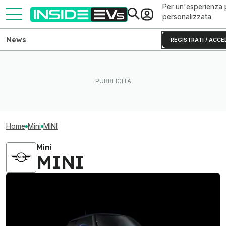
Per un'esperienza 
personalizzata
News
REGISTRATI / ACCE
Home
Mini
MINI
Mini
MINI