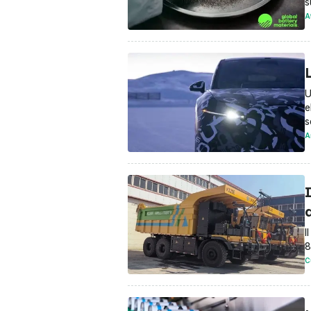
s
A
L
U
e
s
A
I
I
8
C