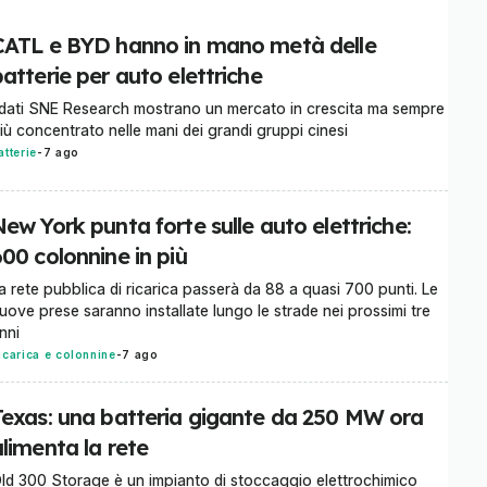
Trattore.it
CATL e BYD hanno in mano metà delle
atterie per auto elettriche
 dati SNE Research mostrano un mercato in crescita ma sempre
iù concentrato nelle mani dei grandi gruppi cinesi
atterie
-
7 ago
ew York punta forte sulle auto elettriche:
00 colonnine in più
a rete pubblica di ricarica passerà da 88 a quasi 700 punti. Le
uove prese saranno installate lungo le strade nei prossimi tre
nni
icarica e colonnine
-
7 ago
Texas: una batteria gigante da 250 MW ora
limenta la rete
ld 300 Storage è un impianto di stoccaggio elettrochimico