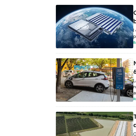
Motorsport Network
OmniFurgone.it
Omni
b
I
p
B
N
6
L
n
a
R
a
O