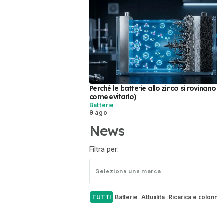
Perché le batterie allo zinco si rovinano
come evitarlo)
Batterie
9 ago
News
Filtra per:
Seleziona una marca
TUTTI
Batterie
Attualità
Ricarica e colon
Autonomia ed efficienza
Sicurezza
Motor