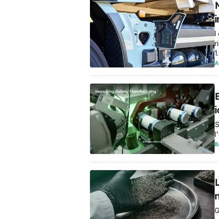
I
r
1
A
E
i
S
l
B
m
G