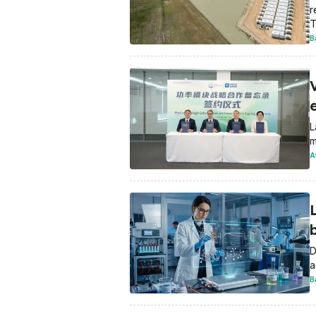
r
T
B
e
L
m
A
L
b
D
a
B