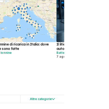
nnine di ricarica in Italia: dove
Il litio metallico può dare più a
 sono fatte
auto elettriche
olonnine
Batterie
7 ago
Altre categorie
to