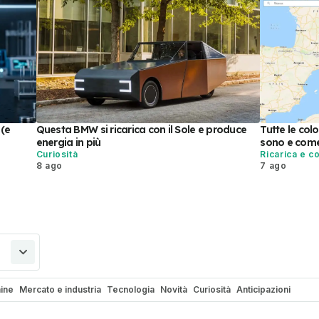
 (e
Questa BMW si ricarica con il Sole e produce
Tutte le colo
energia in più
sono e come
Curiosità
Ricarica e c
8 ago
7 ago
nine
Mercato e industria
Tecnologia
Novità
Curiosità
Anticipazioni
1.com
Esperienze al volante
Rumours
Prototipi & concept
Promozioni Au