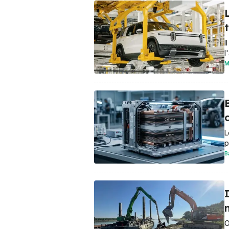
L
I
l
M
B
L
p
B
I
O