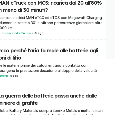
MAN eTruck con MCS: ricarica dal 20 all'80%
in meno di 30 minuti?
 camion elettrici MAN eTGX ed eTGS con Megawatt Charging
iducono le soste a 30' e offrono percorrenze giornaliere oltre
.000 km
utonomia ed efficienza
-
6 ago
cco perché l'aria fa male alle batterie agli
oni di litio
e le materie prime dei catodi entrano a contatto con
'ossigeno le prestazioni decadono al doppio della velocità
atterie
-
6 ago
La guerra delle batterie passa anche dalle
iniere di grafite
lobal Battery Materials compra Lomiko Metals e mette le mani