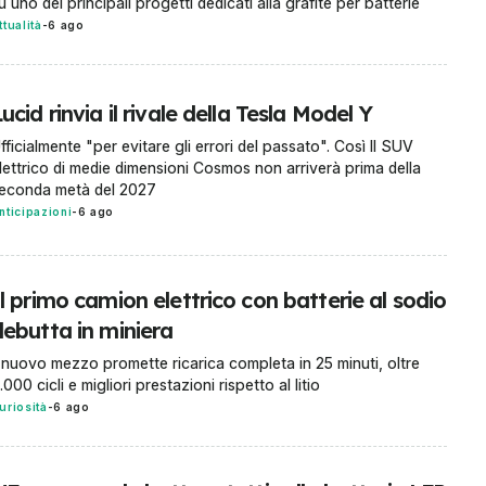
u uno dei principali progetti dedicati alla grafite per batterie
ttualità
-
6 ago
ucid rinvia il rivale della Tesla Model Y
fficialmente "per evitare gli errori del passato". Così Il SUV
lettrico di medie dimensioni Cosmos non arriverà prima della
econda metà del 2027
nticipazioni
-
6 ago
l primo camion elettrico con batterie al sodio
debutta in miniera
l nuovo mezzo promette ricarica completa in 25 minuti, oltre
.000 cicli e migliori prestazioni rispetto al litio
uriosità
-
6 ago