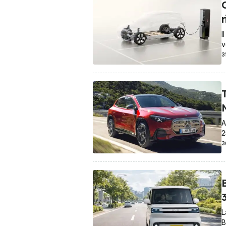
C
I
v
3
A
2
3
B
L
B