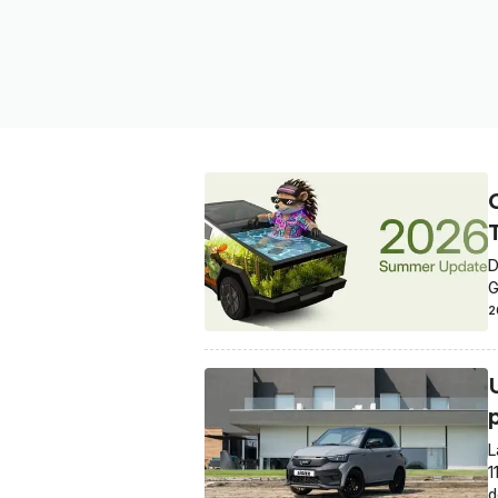
D
G
2
p
L
1
d