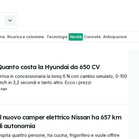
ria
Ricarica e colonnine
Tecnologia
Novità
Curiosità
Anticipazioni
1.com
Esperienze al volante
Rumours
Prototipi & concept
Promozioni Au
Trattore.it
Quanto costa la Hyundai da 650 CV
rriva in concessionaria la Ioniq 6 N con cambio simulato, 0-100
m/h in 3,2 secondi e tanto altro. Ecco i prezzi
 ago
Il nuovo camper elettrico Nissan ha 657 km
di autonomia
spita quattro persone, ha cucina, frigorifero e vuole offrire