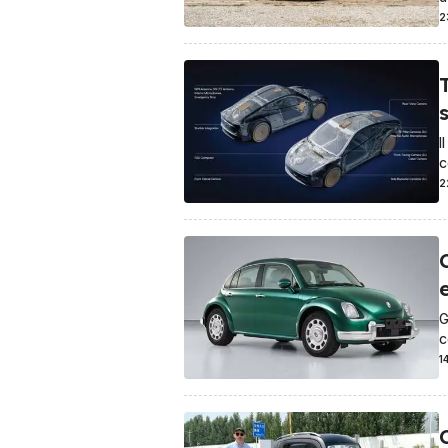
2
T
I
c
2
e
G
c
1
C