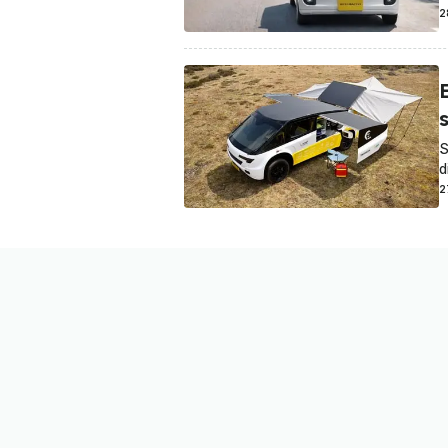
2
S
d
2