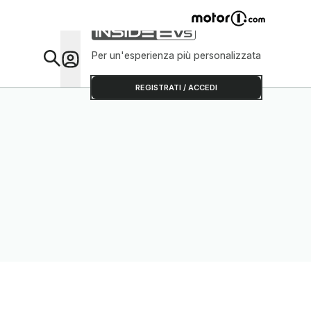
Per un'esperienza più personalizzata
Da Sap
REGISTRATI / ACCEDI