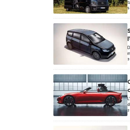
t
5
S
l
D
m
3
C
L
d
2