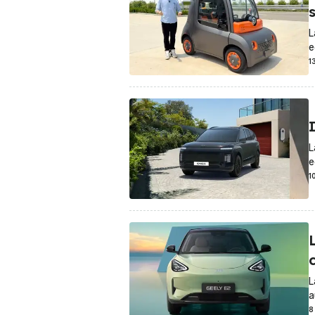
L
e
1
I
L
e
1
L
L
a
8