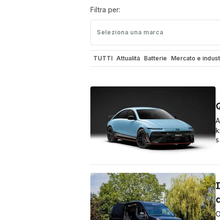
Filtra per:
Seleziona una marca
TUTTI
Attualità
Batterie
Mercato e indust
Autonomia ed efficienza
Sicurezza
Motor
Motorsport Network
OmniFurgone.it
Omni
A
k
5
O