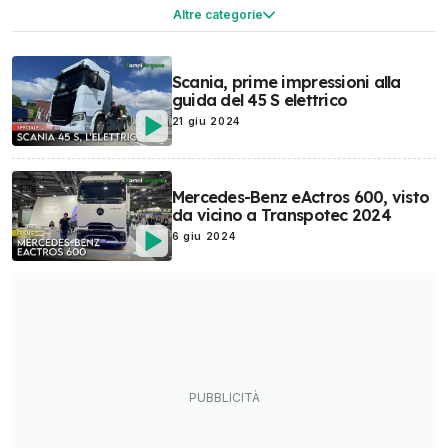
Sicurezza
Motor1.com
Esperienze al volante
Rumours
Altre categorie
Prototipi & concept
Promozioni Auto
Motorsport Network
OmniFurgone.it
OmniTrattore.it
Scania, prime impressioni alla
guida del 45 S elettrico
21 giu 2024
Mercedes-Benz eActros 600, visto
da vicino a Transpotec 2024
6 giu 2024