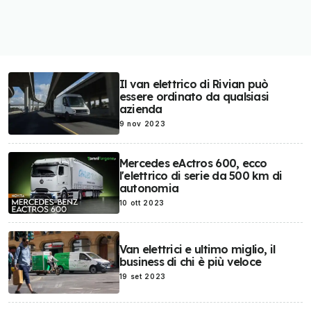
Il van elettrico di Rivian può
essere ordinato da qualsiasi
azienda
9 nov 2023
Mercedes eActros 600, ecco
l'elettrico di serie da 500 km di
autonomia
10 ott 2023
Van elettrici e ultimo miglio, il
business di chi è più veloce
19 set 2023