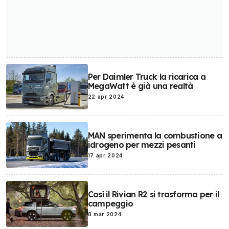
Per Daimler Truck la ricarica a
MegaWatt è già una realtà
22 apr 2024
MAN sperimenta la combustione a
idrogeno per mezzi pesanti
17 apr 2024
Così il Rivian R2 si trasforma per il
campeggio
8 mar 2024