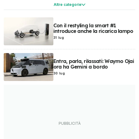
Sicurezza
Motor1.com
Esperienze al volante
Rumours
Altre categorie
Prototipi & concept
Promozioni Auto
Motorsport Network
OmniFurgone.it
OmniTrattore.it
Con il restyling la smart #1
introduce anche la ricarica lampo
31 lug
Entra, parla, rilassati: Waymo Ojai
ora ha Gemini a bordo
30 lug