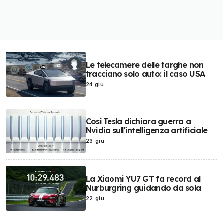
Le telecamere delle targhe non
tracciano solo auto: il caso USA
24 giu
Così Tesla dichiara guerra a
Nvidia sull'intelligenza artificiale
23 giu
La Xiaomi YU7 GT fa record al
Nurburgring guidando da sola
22 giu