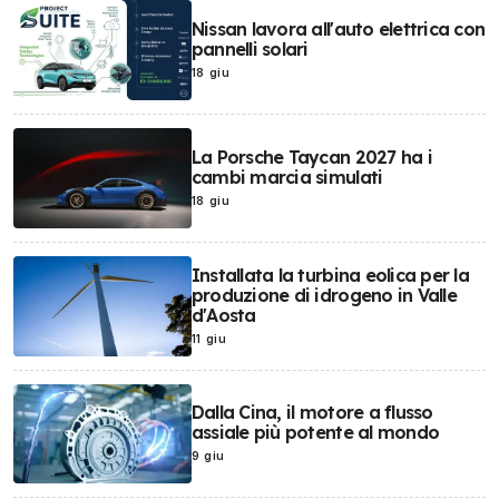
Nissan lavora all'auto elettrica con
pannelli solari
18 giu
La Porsche Taycan 2027 ha i
cambi marcia simulati
18 giu
Installata la turbina eolica per la
produzione di idrogeno in Valle
d'Aosta
11 giu
Dalla Cina, il motore a flusso
assiale più potente al mondo
9 giu