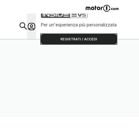
Per un'esperienza più personalizzata
Da Sap
REGISTRATI / ACCEDI