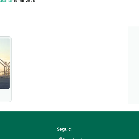
ttualità
-
19 feb 2025
Seguici