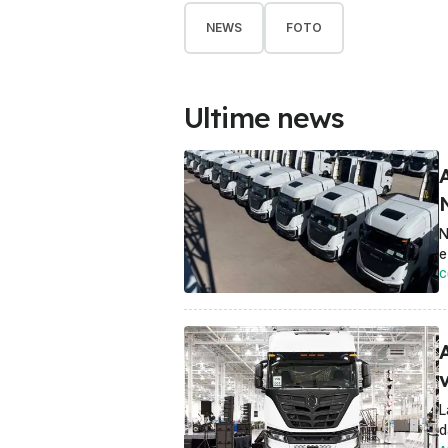
NEWS
FOTO
Ultime news
A
N
e
C
A
v
L
d