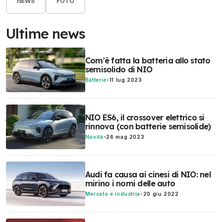
NEWS
FOTO
Ultime news
Com'è fatta la batteria allo stato
semisolido di NIO
Batterie
-
11 lug 2023
NIO ES6, il crossover elettrico si
rinnova (con batterie semisolide)
Novità
-
26 mag 2023
Audi fa causa ai cinesi di NIO: nel
mirino i nomi delle auto
Mercato e industria
-
20 giu 2022