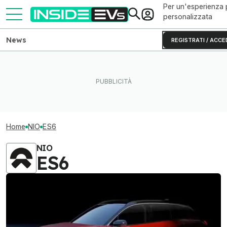
Per un'esperienza 
personalizzata
News
REGISTRATI / ACCE
Home
NIO
ES6
NIO
ES6