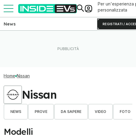
Per un'esperienza 
personalizzata
News
REGISTRATI / ACCE
Home
Nissan
Nissan
NEWS
PROVE
DA SAPERE
VIDEO
FOTO
Modelli