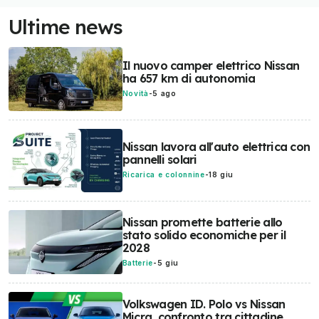
Ultime news
Il nuovo camper elettrico Nissan
ha 657 km di autonomia
Novità
-
5 ago
Nissan lavora all'auto elettrica con
pannelli solari
Ricarica e colonnine
-
18 giu
Nissan promette batterie allo
stato solido economiche per il
2028
Batterie
-
5 giu
Volkswagen ID. Polo vs Nissan
Micra, confronto tra cittadine