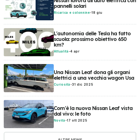
Nissan lavora all'auto elettrica con
pannelli solari
Ricarica e colonnine
-
18 giu
L'autonomia delle Tesla ha fatto
scuola: prossimo obiettivo 650
km?
Attualità
-
4 apr
Una Nissan Leaf dona gli organi
elettrici a una vecchia wagon Usa
Curiosità
-
31 dic 2025
Com'è la nuova Nissan Leaf vista
dal vivo: le foto
Novità
-
17 ott 2025
ALTRE NEWS