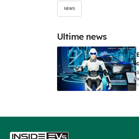
NEWS
Ultime news
E
d
S
t
T