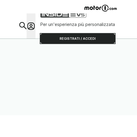
Per un'esperienza più personalizzata
Da Sap
REGISTRATI / ACCEDI