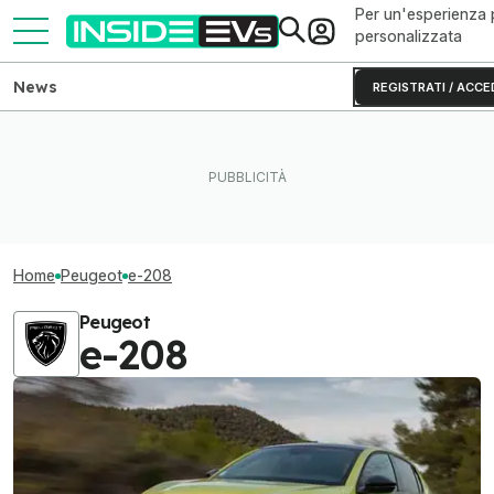
Per un'esperienza 
personalizzata
News
REGISTRATI / ACCE
Home
Peugeot
e-208
Peugeot
e-208