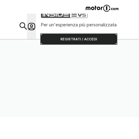
Per un'esperienza più personalizzata
Da Sap
REGISTRATI / ACCEDI