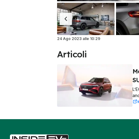
24 Ago 2023
alle
10:29
Articoli
Me
SU
L’E
anc