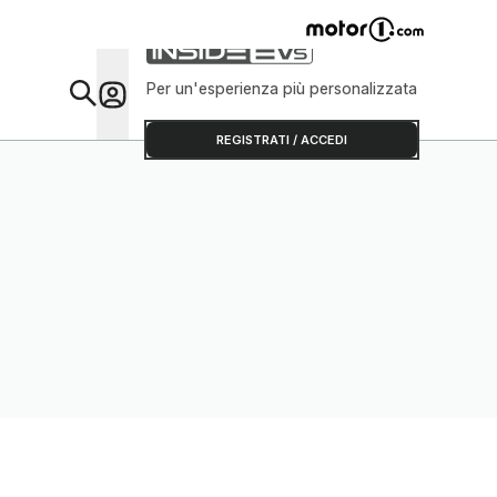
Per un'esperienza più personalizzata
Da Sap
REGISTRATI / ACCEDI