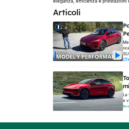
eleganza, efficienza e prestazioni d
Articoli
Po
Pe
Mec
ric
SU
To
mi
La 
e v
Nov