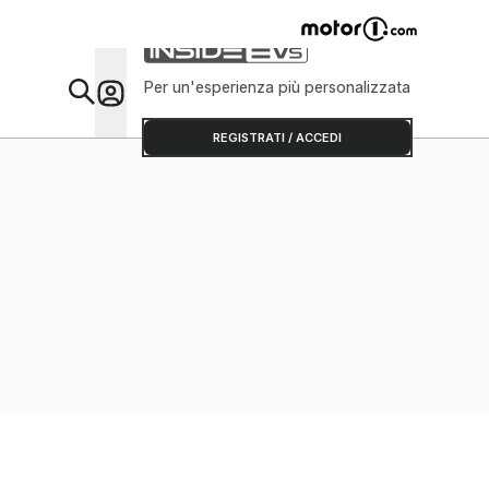
Per un'esperienza più personalizzata
Da Sap
REGISTRATI / ACCEDI