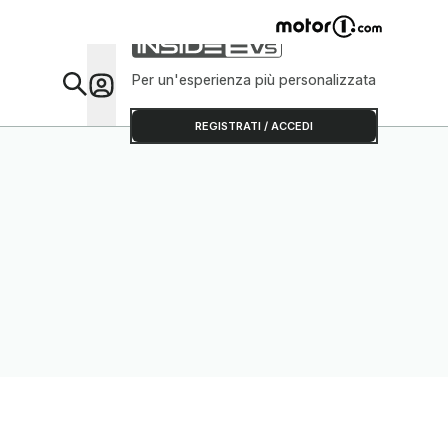
Per un'esperienza più personalizzata
Da Sap
REGISTRATI / ACCEDI