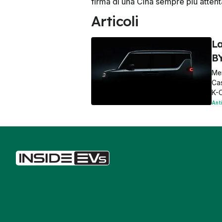
firma di una Cina sempre più attent
Articoli
La
BY
Men
Cas
K-
Ant