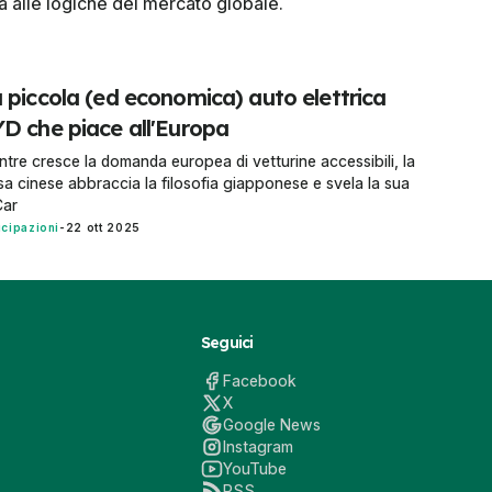
a alle logiche del mercato globale.
 piccola (ed economica) auto elettrica
D che piace all'Europa
tre cresce la domanda europea di vetturine accessibili, la
a cinese abbraccia la filosofia giapponese e svela la sua
Car
icipazioni
-
22 ott 2025
Seguici
Facebook
X
Google News
Instagram
YouTube
RSS