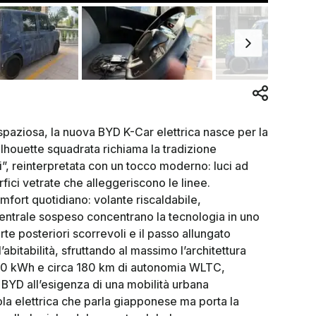
ziosa, la nuova BYD K-Car elettrica nasce per la
ilhouette squadrata richiama la tradizione
”, reinterpretata con un tocco moderno: luci ad
rfici vetrate che alleggeriscono le linee.
omfort quotidiano: volante riscaldabile,
centrale sospeso concentrano la tecnologia in uno
te posteriori scorrevoli e il passo allungato
abitabilità, sfruttando al massimo l’architettura
a 20 kWh e circa 180 km di autonomia WLTC,
 BYD all’esigenza di una mobilità urbana
ola elettrica che parla giapponese ma porta la