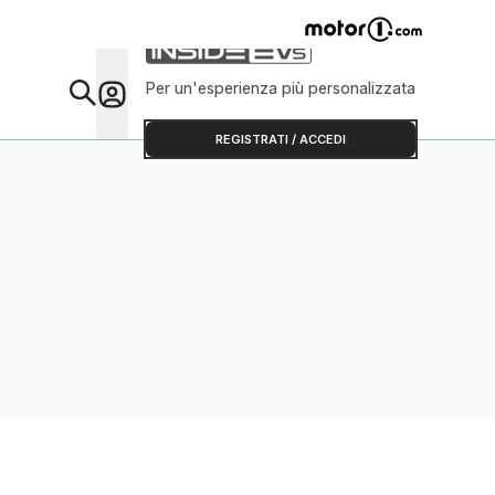
Per un'esperienza più personalizzata
Da Sap
REGISTRATI / ACCEDI