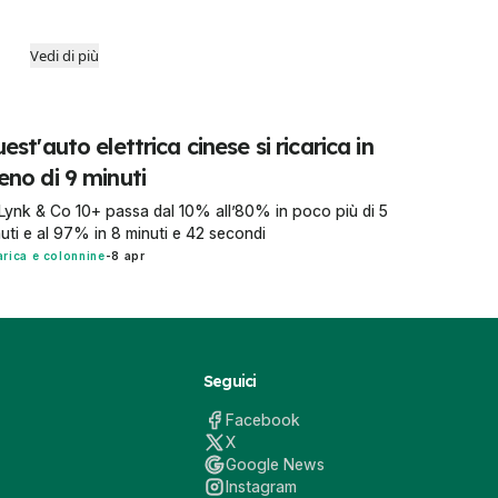
Vedi di più
est'auto elettrica cinese si ricarica in
no di 9 minuti
Lynk & Co 10+ passa dal 10% all’80% in poco più di 5
uti e al 97% in 8 minuti e 42 secondi
arica e colonnine
-
8 apr
Seguici
Facebook
X
Google News
Instagram