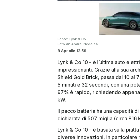
:
Fonte
Lynk & Co
:
Foto di
Andrei Nedelea
8 Apr
alle
13:59
Lynk & Co 10+ è l’ultima auto elettr
impressionanti. Grazie alla sua arch
Shield Gold Brick, passa dal 10 al 7
5 minuti e 32 secondi, con una pot
97% è rapido, richiedendo appena 
kW.
Il pacco batteria ha una capacità 
dichiarata di 507 miglia (circa 816 
Lynk & Co 10+ è basata sulla piat
diverse innovazioni, in particolare