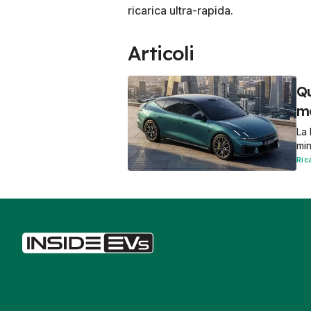
ricarica ultra-rapida.
Articoli
Qu
me
La 
min
Ric