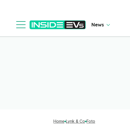
News
Home
Lynk & Co
Foto