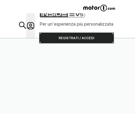
Per un'esperienza più personalizzata
Da Sap
REGISTRATI / ACCEDI