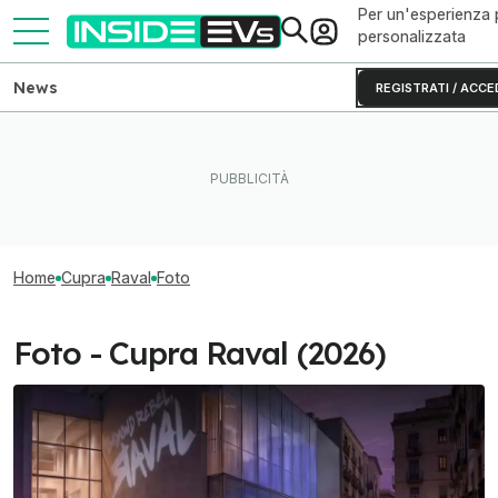
Per un'esperienza 
personalizzata
News
REGISTRATI / ACCE
Home
Cupra
Raval
Foto
Foto - Cupra Raval (2026)