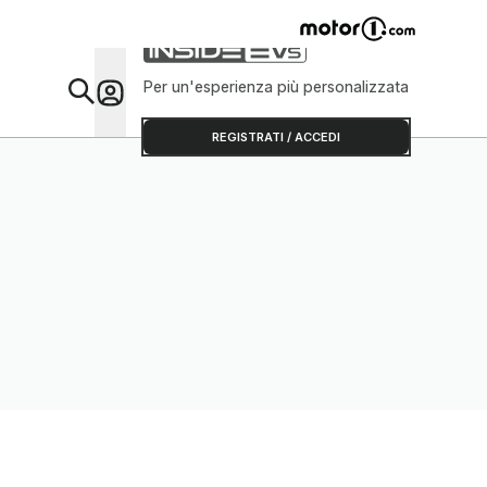
Per un'esperienza più personalizzata
Da Sap
REGISTRATI / ACCEDI