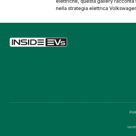
elettriche, questa gallery racconta 
nella strategia elettrica Volkswage
Pol
Iscri