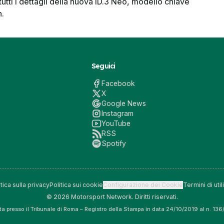
tutti i dettagli della nuova ID.3 Neo, modello chiave
n.
Seguici
Facebook
X
Google News
Instagram
YouTube
RSS
Spotify
itica sulla privacy
Politica sui cookie
Configurazione dei Cookie
Termini di util
© 2026 Motorsport Network. Diritti riservati.
tta presso il Tribunale di Roma – Registro della Stampa in data 24/10/2019 al n. 13